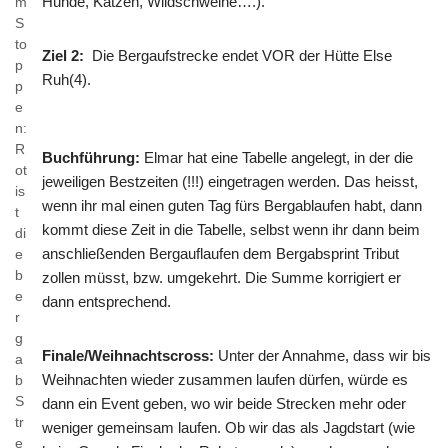
Hunde, Katzen, Wildschweine….).
m
S
to
Ziel 2:
Die Bergaufstrecke endet VOR der Hütte Else
p
Ruh(4).
p
e
n:
R
Buchführung:
Elmar hat eine Tabelle angelegt, in der die
ot
jeweiligen Bestzeiten (!!!) eingetragen werden. Das heisst,
is
wenn ihr mal einen guten Tag fürs Bergablaufen habt, dann
t
kommt diese Zeit in die Tabelle, selbst wenn ihr dann beim
di
anschließenden Bergauflaufen dem Bergabsprint Tribut
e
b
zollen müsst, bzw. umgekehrt. Die Summe korrigiert er
e
dann entsprechend.
r
g
Finale/Weihnachtscross:
Unter der Annahme, dass wir bis
a
Weihnachten wieder zusammen laufen dürfen, würde es
b
S
dann ein Event geben, wo wir beide Strecken mehr oder
tr
weniger gemeinsam laufen. Ob wir das als Jagdstart (wie
e