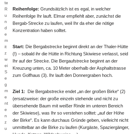
te
Reihenfolge:
Grundsätzlich ist es egal, in welcher
R
u
Reihenfolge Ihr lauft. Elmar empfiehlt aber, zunächst die
n
Bergab-Strecke zu laufen, weil Ihr da eher die nötige
d
Konzentration haben solltet.
e
m
Start:
Die Bergabstrecke beginnt direkt an der Thaler-Hütte
it
z
(!) – sobald ihr die Hütte in Richtung Skiwiese verlasst, seid
w
Ihr auf der Strecke. Die Bergaufstrecke beginnt an der
ei
Kreuzung unten, ca. 10 Meter oberhalb der Asphaltstrasse
S
zum Golfhaus (3). Ihr lauft den Donnergraben hoch.
e
g
m
Ziel 1:
Die Bergabstrecke endet „an der großen Birke“ (2)
e
(ersatzweise: der große einzeln stehende und nicht zu
nt
übersehende Baum mit weißer Rinde im unteren Bereich
e
der Skiwiese), was Ihr so verstehen solltet: „auf der Höhe
n
der Birke“. Es kann durchaus Gründe geben, vielleicht nicht
z
unmittelbar an die Birke zu laufen (Kurgäste, Spaziergänger,
u