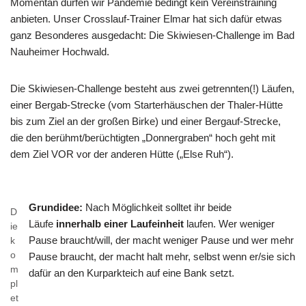
Momentan dürfen wir Pandemie bedingt kein Vereinstraining
anbieten. Unser Crosslauf-Trainer Elmar hat sich dafür etwas
ganz Besonderes ausgedacht: Die Skiwiesen-Challenge im Bad
Nauheimer Hochwald.
Die Skiwiesen-Challenge besteht aus zwei getrennten(!) Läufen,
einer Bergab-Strecke (vom Starterhäuschen der Thaler-Hütte
bis zum Ziel an der großen Birke) und einer Bergauf-Strecke,
die den berühmt/berüchtigten „Donnergraben“ hoch geht mit
dem Ziel VOR vor der anderen Hütte („Else Ruh“).
Grundidee:
Nach Möglichkeit solltet ihr beide
D
Läufe
innerhalb einer Laufeinheit
laufen. Wer weniger
ie
Pause braucht/will, der macht weniger Pause und wer mehr
k
o
Pause braucht, der macht halt mehr, selbst wenn er/sie sich
m
dafür an den Kurparkteich auf eine Bank setzt.
pl
et