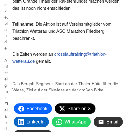
beim Grande Finale der Raketenrunde) machen werden,
c
das ist noch nicht entschieden.
k
e,
bl
Teilnahme
: Die Aktion ist auf Vereinsmitglieder vom
a
Triathlon Wetterau und ASC Marathon Friedberg
u
beschränkt.
d
e
Die Zeiten werden an
crosslauftraining@triathlon-
r
A
wetterau.de
gemailt.
uf
st
ei
Das Bergab-Segment: Start an der Thaler Hütte über die
g
Wiese, Ziel auf der Skiwiese an der großen Birke.
m
it
Zi
Facebook
Share on X
el
a
LinkedIn
WhatsApp
Email
n
d