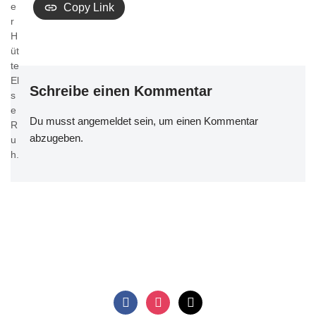
e
Copy Link
r
H
üt
te
El
Schreibe einen Kommentar
s
e
Du musst
angemeldet
sein, um einen Kommentar
R
abzugeben.
u
h.