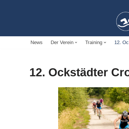
Zum
Inhalt
springen
News
Der Verein
Training
12. Oc
12. Ockstädter Cr